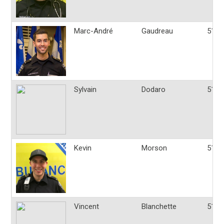
Marc-André
Gaudreau
514-
Sylvain
Dodaro
514-
Kevin
Morson
514-
Vincent
Blanchette
514-