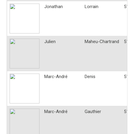
Jonathan
Lorrain
514-
Julien
Maheu-Chartrand
514-
Marc-André
Denis
514-
Marc-André
Gauthier
514-