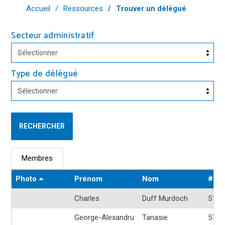
Accueil
Ressources
Trouver un délégué
Secteur administratif
Type de délégué
Membres
Photo
Prénom
Nom
# Té
Charles
Duff Murdoch
514-
George-Alexandru
Tanasie
514-