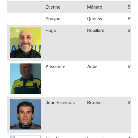
Étienne
Ménard
514-
Shayna
Quessy
514-
Hugo
Robillard
514-
Alexandre
Aube
514-
Jean-Francois
Brodeur
514-