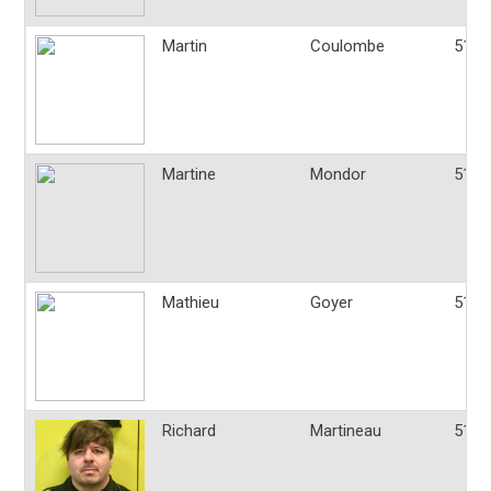
Martin
Coulombe
514-
Martine
Mondor
514-
Mathieu
Goyer
514-
Richard
Martineau
514-